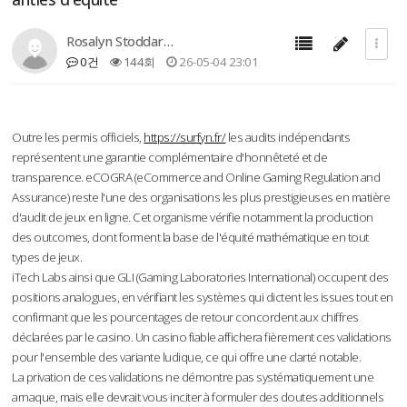
게시판
Rosalyn Stoddar…
0건
144회
26-05-04 23:01
Outre les permis officiels,
https://surfyn.fr/
les audits indépendants
représentent une garantie complémentaire d'honnêteté et de
transparence. eCOGRA (eCommerce and Online Gaming Regulation and
Assurance) reste l'une des organisations les plus prestigieuses en matière
d'audit de jeux en ligne. Cet organisme vérifie notamment la production
des outcomes, dont forment la base de l'équité mathématique en tout
types de jeux.
iTech Labs ainsi que GLI (Gaming Laboratories International) occupent des
positions analogues, en vérifiant les systèmes qui dictent les issues tout en
confirmant que les pourcentages de retour concordent aux chiffres
déclarées par le casino. Un casino fiable affichera fièrement ces validations
pour l'ensemble des variante ludique, ce qui offre une clarté notable.
La privation de ces validations ne démontre pas systématiquement une
arnaque, mais elle devrait vous inciter à formuler des doutes additionnels