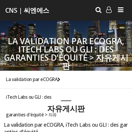
CNS | 씨엔에스
LOG IN
SIGN UP
LA VALIDATION PAR ECOGRA,
ITECH LABS OU GLI : DES
GARANTIES D'ÉQUITÉ > 자유게시
판
La validation par eCOGRA,
iTech Labs ou GLI : des
자유게시판
garanties d'équité > 자유
La validation par eCOGRA, iTech Labs ou GLI : des gar
anties d'équité