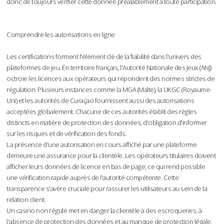
donc de toujours vérifier cette donnée préalablement à toute participation.
Comprendre les autorisations en ligne
Les certifications forment l'élément clé de la fiabilité dans l'univers des
plateformes de jeu. En territoire français, l'Autorité Nationale des Jeux (ANJ)
octroie les licences aux opérateurs qui répondent des normes strictes de
régulation. Plusieurs instances comme la MGA (Malte), la UKGC (Royaume-
Uni) et les autorités de Curaçao fournissent aussi des autorisations
acceptées globalement. Chacune de ces autorités établit des règles
distincts en matière de protection des données, d'obligation d'informer
sur les risques et de vérification des fonds.
La présence d'une autorisation en cours affiché par une plateforme
demeure une assurance pour la clientèle. Les opérateurs titulaires doivent
afficher leurs données de licence en bas de page, ce qui rend possible
une vérification rapide auprès de l'autorité compétente. Cette
transparence s'avère cruciale pour rassurer les utilisateurs au sein de la
relation client.
Un casino non régulé met en danger la clientèle à des escroqueries, à
l'absence de protection des données et au manque de protection légale.