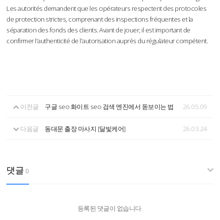
Les autorités demandent que les opérateurs respectent des protocoles
de protection strictes, comprenant des inspections fréquentes et la
séparation des fonds des clients. Avant de jouer, il est important de
confirmer l'authenticité de l'autorisation auprès du régulateur compétent.
이전글
구글 seo 화이트 seo 검색 엔진에서 돋보이는 법
26.05.09
다음글
동대문 출장 마사지 [달빛케어]
26.03.24
댓글
0
등록된 댓글이 없습니다.