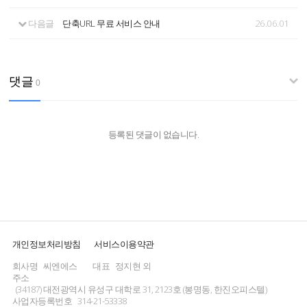
다음글
단축URL 무료 서비스 안내
26.06.01
댓글
0
등록된 댓글이 없습니다.
개인정보처리방침
서비스이용약관
회사명
씨엔에스
대표
정지현 외
주소
(34187) 대전광역시 유성구 대학로 31, 2123호 (봉명동, 한진오피스텔)
사업자등록번호
314-21-53338